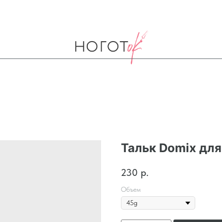
Тальк Domix дл
230
р.
Объем