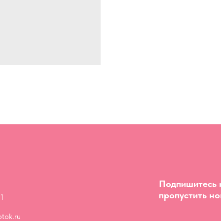
Подпишитесь н
пропустить но
1
tok.ru