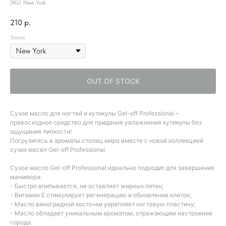
SKU:
New York
210
р.
Запах
OUT OF STOCK
Сухое масло для ногтей и кутикулы Gel-off Professional –
превосходное средство для придания увлажнения кутикулы без
ощущения липкости!
Погрузитесь в ароматы столиц мира вместе с новой коллекцией
сухих масел Gel-off Professional.
Сухое масло Gel-off Professional идеально подходит для завершения
маникюра:
- Быстро впитывается, не оставляет жирных пятен;
- Витамин Е стимулирует регенерацию и обновление клеток;
- Масло виноградной косточки укрепляет ногтевую пластину;
- Масло обладает уникальным ароматом, отражающим настроение
города.