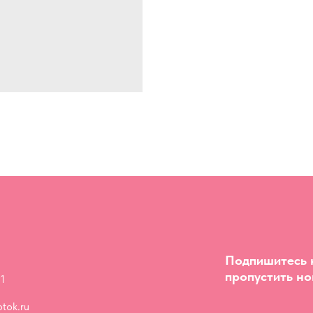
Подпишитесь н
пропустить но
1
tok.ru