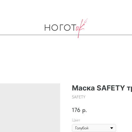
Маска SAFETY т
SAFETY
176
р.
Цвет