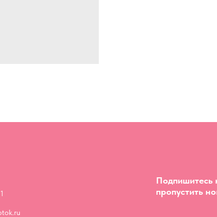
Подпишитесь н
пропустить но
1
tok.ru