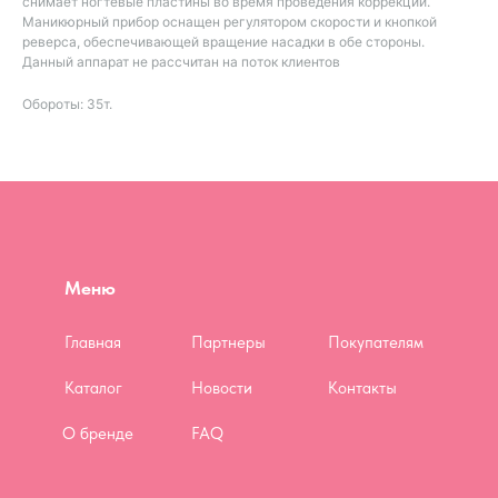
снимает ногтевые пластины во время проведения коррекции.
Маникюрный прибор оснащен регулятором скорости и кнопкой
реверса, обеспечивающей вращение насадки в обе стороны.
Данный аппарат не рассчитан на поток клиентов
Обороты: 35т.
Меню
Главная
Партнеры
Покупателям
Каталог
Новости
Контакты
О бренде
FAQ