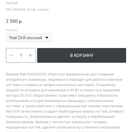
Nail Drill
SKU:
Nail Drill 35т.об. плоский
2 500
р.
Модель
В КОРЗИНУ
Фрезер Nail Drill(35000 оборотов) предназначен для создания
аппаратного маникюра, педикюра и подходит для работы новичков
ногтевого сервиса и профессиональных мастеров. Показатель
мощности аппарата для маникюра в 45 Вт и скоростью вращения
мотора 35 000 оборотов/мин. позволяют аккуратно и безопасно
использовать его для маникюрных процедур с натуральными
ногтями, а также работать с наращенными ногтевыми пластинами.
Nail Drill качественно создает необходимую форму ногтей, шлифует
поверхность, безболезненно удаляет кутикулу и обрабатывает
боковые валики. Фрезер с легкостью уменьшает толщину
наращенных ногтей, удаляет излишки искусственного материала,