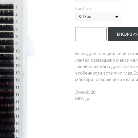
Свойство
В КОРЗИ
Благодаря специальной техни
лентах размещено максимал
линейка изгибов даёт возмо
особенности эстетики глаз.
мастера, создающего класс
Линий: 20
MIX: да