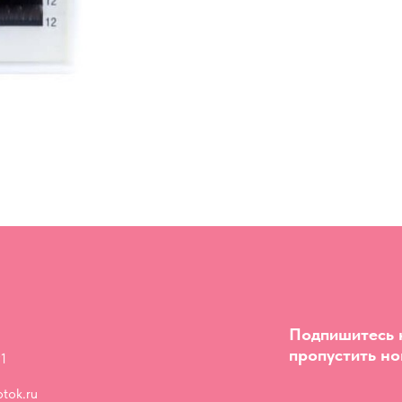
Подпишитесь н
пропустить но
1
tok.ru