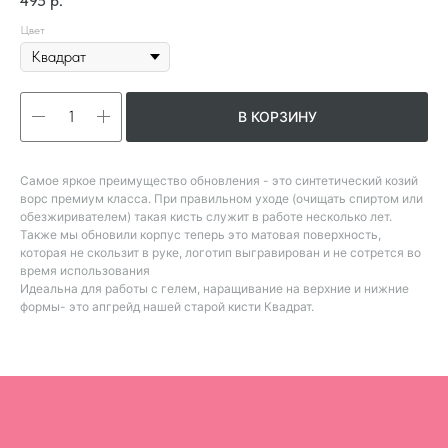
495
р.
Цвет
В КОРЗИНУ
Самое яркое преимущество обновления - это синтетический козий
ворс премиум класса. При правильном уходе (очищать спиртом или
обезжиривателем) такая кисть служит в работе несколько лет.
Также мы обновили корпус теперь это матовая поверхность,
которая не скользит в руке, логотип выгравирован и не сотрется во
время использования
Идеальна для работы с гелем, наращивание на верхние и нижние
формы- это апгрейд нашей старой кисти Квадрат.