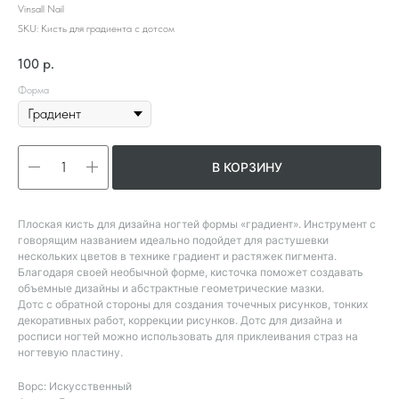
Vinsall Nail
SKU:
Кисть для градиента с дотсом
100
р.
Форма
В КОРЗИНУ
Плоская кисть для дизайна ногтей формы «градиент». Инструмент с
говорящим названием идеально подойдет для растушевки
нескольких цветов в технике градиент и растяжек пигмента.
Благодаря своей необычной форме, кисточка поможет создавать
объемные дизайны и абстрактные геометрические мазки.
Дотс с обратной стороны для создания точечных рисунков, тонких
декоративных работ, коррекции рисунков. Дотс для дизайна и
росписи ногтей можно использовать для приклеивания страз на
ногтевую пластину.
Ворс: Искусственный