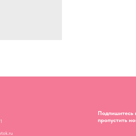
Подпишитесь н
пропустить но
1
tok.ru