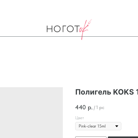
Полигель KOKS 
440
р.
/
1 pc
Цвет