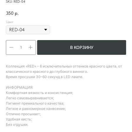
SKU:
RED-04
350
р.
Цвет
В КОРЗИНУ
Коллекция «RED» – 6 исключительных оттенков красного цвета, от
классического красного до глубокого винного.
Время просушки 30-60 секунд в LED лампе.
ИНФОРМАЦИЯ:
Комфортная вязкость и консистенция;
Легко самовыравнивается;
Пигмент премиального качества;
Легкое и равномерное нанесение;
Отлично просыхает;
Удобная кисть;
Без отдушки.