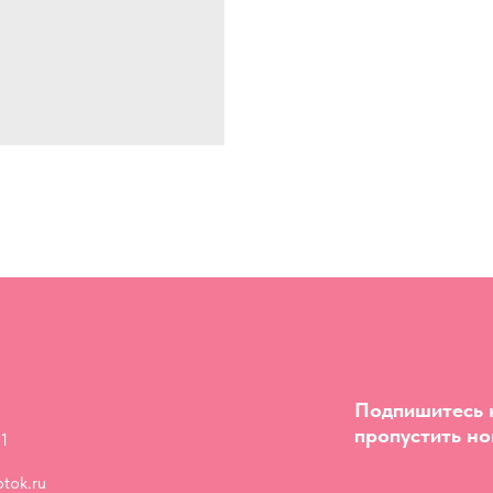
Подпишитесь н
пропустить но
1
tok.ru