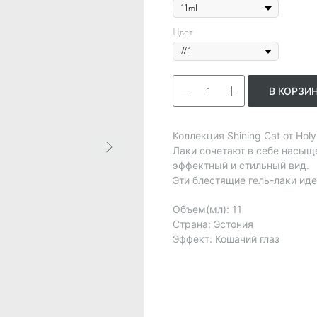
Цвет
В КОРЗИ
Коллекция Shining Cat от Hol
Лаки сочетают в себе насыщ
эффектный и стильный вид.
Эти блестящие гель-лаки ид
Объем(мл): 11
Страна: Эстония
Эффект: Кошачий глаз