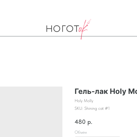
Гель-лак Holy Mo
Holy Molly
SKU:
Shining cat #1
480
р.
Объем