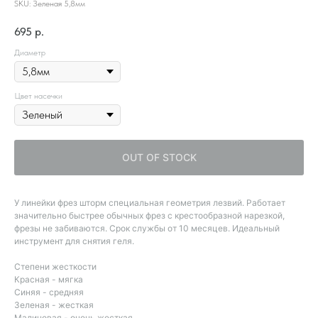
SKU:
Зеленая 5,8мм
695
р.
Диаметр
Цвет насечки
OUT OF STOCK
У линейки фрез шторм специальная геометрия лезвий. Работает
значительно быстрее обычных фрез с крестообразной нарезкой,
фрезы не забиваются. Срок службы от 10 месяцев. Идеальный
инструмент для снятия геля.
Степени жесткости
Красная - мягка
Синяя - средняя
Зеленая - жесткая
Малиновая - очень жесткая