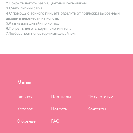
2.Покрыть ноготь базой, цветным гель-лаком.
3.Снять липкий слой.
4.С помощью тонкого пинцета отделить от подложки выбранный
дизайн и перенести на ноготь.
5.Разгладить дизайн по ногтю.
6.Покрыть ноготь двумя слоями топа.
7.Любоваться неповторимым дизайном.
Меню
Главная
Партнеры
Покупателям
Каталог
Новости
Контакты
О бренде
FAQ