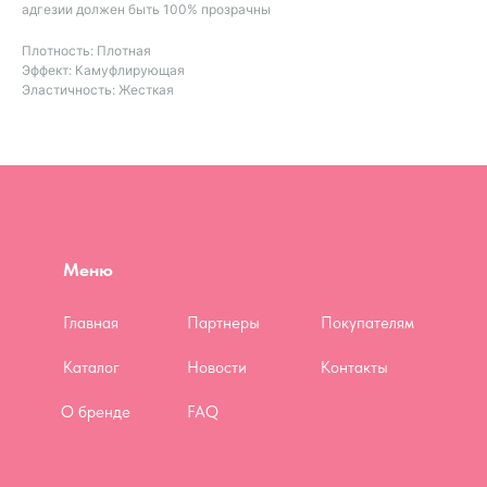
адгезии должен быть 100% прозрачны
Плотность: Плотная
Эффект: Камуфлирующая
Эластичность: Жесткая
Меню
Главная
Партнеры
Покупателям
Каталог
Новости
Контакты
О бренде
FAQ