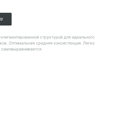
НУ
рхпигментированной структурой для идеального
сков. Оптимальная средняя консистенция. Легко
и самовыравнивается.