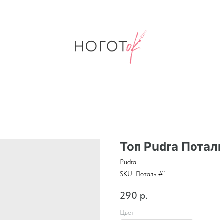
Топ Pudra Потал
Pudra
SKU:
Поталь #1
290
р.
Цвет