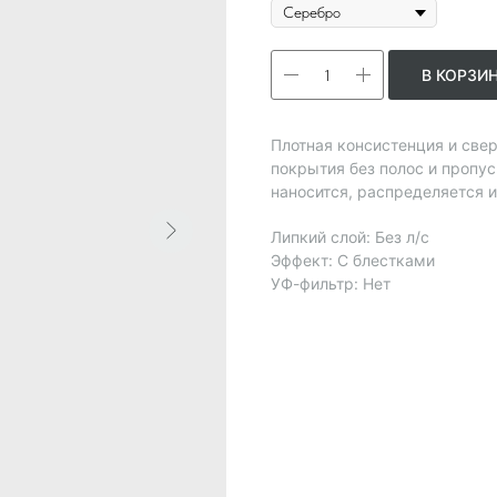
В КОРЗИ
Плотная консистенция и све
покрытия без полос и пропу
наносится, распределяется 
Липкий слой: Без л/с
Эффект: С блестками
УФ-фильтр: Нет