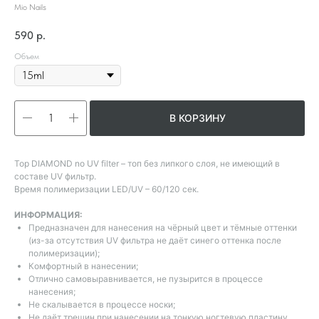
Mio Nails
590
р.
Объем
В КОРЗИНУ
Top DIAMOND no UV filter – топ без липкого слоя, не имеющий в
составе UV фильтр.
Время полимеризации LED/UV – 60/120 сек.
ИНФОРМАЦИЯ:
Предназначен для нанесения на чёрный цвет и тёмные оттенки
(из-за отсутствия UV фильтра не даёт синего оттенка после
полимеризации);
Комфортный в нанесении;
Отлично самовыравнивается, не пузырится в процессе
нанесения;
Не скалывается в процессе носки;
Не даёт трещин при нанесении на тонкую ногтевую пластину.