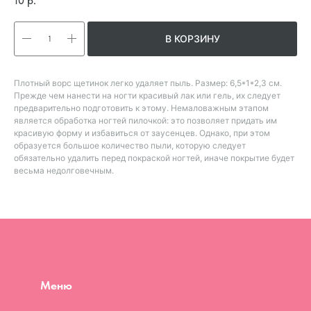
10
р.
В КОРЗИНУ
Плотный ворс щетинок легко удаляет пыль. Размер: 6,5*1*2,3 см.
Прежде чем нанести на ногти красивый лак или гель, их следует
предварительно подготовить к этому. Немаловажным этапом
является обработка ногтей пилочкой: это позволяет придать им
красивую форму и избавиться от заусенцев. Однако, при этом
образуется большое количество пыли, которую следует
обязательно удалить перед покраской ногтей, иначе покрытие будет
весьма недолговечным.
Меню